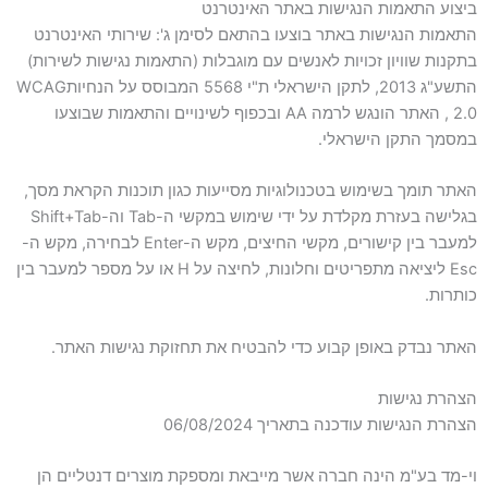
ביצוע התאמות הנגישות באתר האינטרנט
התאמות הנגישות באתר בוצעו בהתאם לסימן ג': שירותי האינטרנט
בתקנות שוויון זכויות לאנשים עם מוגבלות (התאמות נגישות לשירות)
התשע"ג 2013, לתקן הישראלי ת"י 5568 המבוסס על הנחיותWCAG
2.0 , האתר הונגש לרמה AA ובכפוף לשינויים והתאמות שבוצעו
במסמך התקן הישראלי.
האתר תומך בשימוש בטכנולוגיות מסייעות כגון תוכנות הקראת מסך,
בגלישה בעזרת מקלדת על ידי שימוש במקשי ה-Tab וה-Shift+Tab
למעבר בין קישורים, מקשי החיצים, מקש ה-Enter לבחירה, מקש ה-
Esc ליציאה מתפריטים וחלונות, לחיצה על H או על מספר למעבר בין
כותרות.
האתר נבדק באופן קבוע כדי להבטיח את תחזוקת נגישות האתר.
הצהרת נגישות
הצהרת הנגישות עודכנה בתאריך 06/08/2024
וי-מד בע"מ הינה חברה אשר מייבאת ומספקת מוצרים דנטליים הן