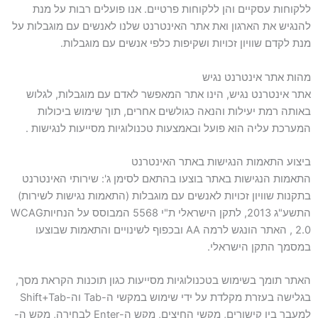
ללקוחות עסקיים והן ללקוחות פרטיים. אנו פועלים רבות על מנת
להנגיש את הארגון ואת אתר האינטרנט שלנו לאנשים עם מוגבלות על
מנת לקדם שוויון זכויות ושקיפות כלפי אנשים עם מוגבלות.
מהות אתר אינטרנט נגיש
אתר אינטרנט נגיש, הינו אתר המאפשר לאדם עם מוגבלות, לגלוש
באותה רמת יעילות והנאה כגולשים אחרים, תוך שימוש ביכולות
המערכת עליה הוא פועל ובאמצעות טכנולוגיות מסייעות לנגישות .
ביצוע התאמות הנגישות באתר האינטרנט
התאמות הנגישות באתר בוצעו בהתאם לסימן ג': שירותי האינטרנט
בתקנות שוויון זכויות לאנשים עם מוגבלות (התאמות נגישות לשירות)
התשע"ג 2013, לתקן הישראלי ת"י 5568 המבוסס על הנחיותWCAG
2.0 , האתר הונגש לרמה AA ובכפוף לשינויים והתאמות שבוצעו
במסמך התקן הישראלי.
האתר תומך בשימוש בטכנולוגיות מסייעות כגון תוכנות הקראת מסך,
בגלישה בעזרת מקלדת על ידי שימוש במקשי ה-Tab וה-Shift+Tab
למעבר בין קישורים, מקשי החיצים, מקש ה-Enter לבחירה, מקש ה-